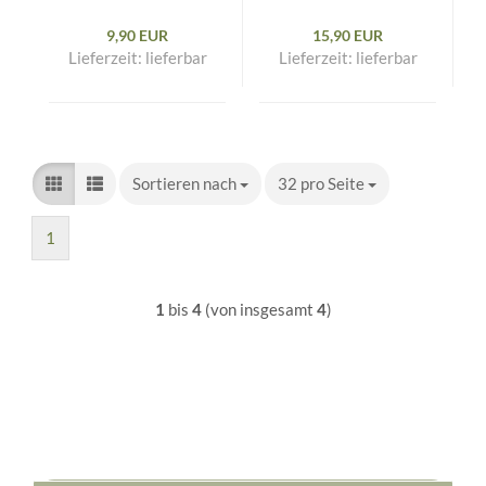
9,90 EUR
15,90 EUR
Lieferzeit:
lieferbar
Lieferzeit:
lieferbar
Sortieren nach
Sortieren nach
32 pro Seite
pro Seite
1
1
bis
4
(von insgesamt
4
)