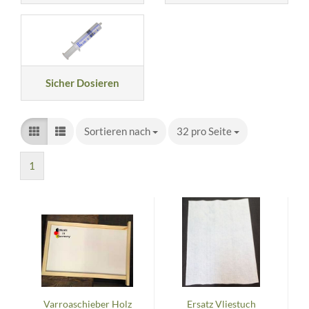
Sicher Dosieren
Sortieren nach
Sortieren nach
32 pro Seite
pro Seite
1
Varroaschieber Holz
Ersatz Vliestuch