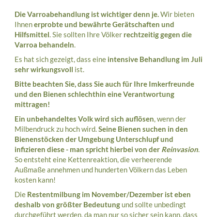
Die Varroabehandlung ist wichtiger denn je.
Wir bieten
Ihnen
erprobte und bewährte Gerätschaften und
Hilfsmittel
. Sie sollten Ihre Völker
rechtzeitig gegen die
Varroa behandeln
.
Es hat sich gezeigt, dass eine
intensive Behandlung im Juli
sehr wirkungsvoll
ist.
Bitte beachten Sie, dass Sie auch für Ihre Imkerfreunde
und den Bienen schlechthin eine Verantwortung
mittragen!
Ein unbehandeltes Volk wird sich auflösen
, wenn der
Milbendruck zu hoch wird.
Seine Bienen suchen in den
Bienenstöcken der Umgebung Unterschlupf und
infizieren diese - man spricht hierbei von der
Reinvasion
.
So entsteht eine Kettenreaktion, die verheerende
Außmaße annehmen und hunderten Völkern das Leben
kosten kann!
Die
Restentmilbung im November/Dezember ist eben
deshalb von größter Bedeutung
und sollte unbedingt
durchgeführt werden, da man nur so sicher sein kann, dass