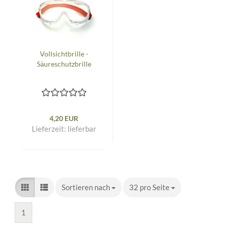
Vollsichtbrille -
Säureschutzbrille
4,20 EUR
Lieferzeit:
lieferbar
Sortieren nach
Sortieren nach
32 pro Seite
pro Seite
1