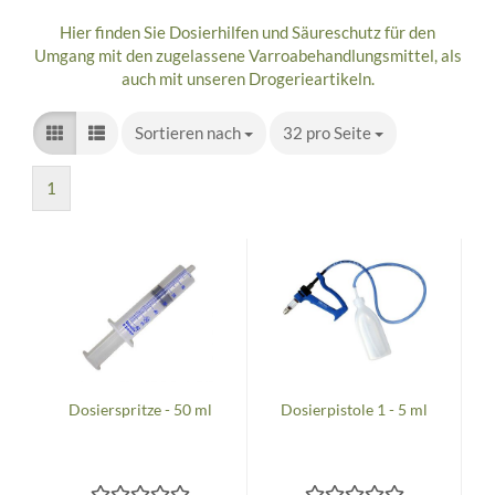
Hier finden Sie Dosierhilfen und Säureschutz für den
Umgang mit den zugelassene Varroabehandlungsmittel, als
auch mit unseren Drogerieartikeln.
Sortieren nach
Sortieren nach
32 pro Seite
pro Seite
1
Dosierspritze - 50 ml
Dosierpistole 1 - 5 ml