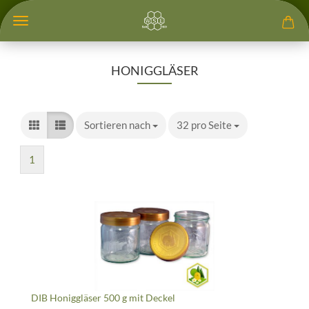
HONIGGLÄSER
Sortieren nach
Sortieren nach
32 pro Seite
pro Seite
1
DIB Honiggläser 500 g mit Deckel