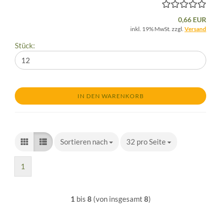
0,66 EUR
inkl. 19% MwSt. zzgl.
Versand
Stück:
IN DEN WARENKORB
Sortieren nach
Sortieren nach
32 pro Seite
pro Seite
1
1
bis
8
(von insgesamt
8
)