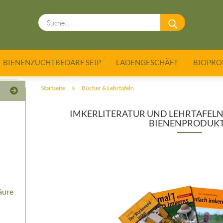
Suche...
BIENENZUCHTBEDARF SEIP
LADENGESCHÄFT
BIOPRO
»
Startseite
Bücher & Lehrtafeln
IMKERLITERATUR UND LEHRTAFELN 
BIENENPRODUK
äure