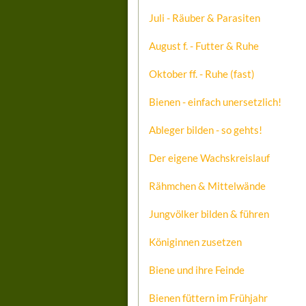
Juli - Räuber & Parasiten
August f. - Futter & Ruhe
Oktober ff. - Ruhe (fast)
Bienen - einfach unersetzlich!
Ableger bilden - so gehts!
Der eigene Wachskreislauf
Rähmchen & Mittelwände
Jungvölker bilden & führen
Königinnen zusetzen
Biene und ihre Feinde
Bienen füttern im Frühjahr