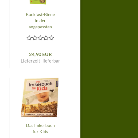
Buckfast-Biene
in der
angepassten
Dadant-Beute:
die einfachste
Art erfolgreich
zu imkern
24,90 EUR
Lieferzeit:
lieferbar
Das Imkerbuch
für Kids