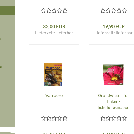
32,00 EUR
19,90 EUR
Lieferzeit:
lieferbar
Lieferzeit:
lieferbar
hr
ör
Varroose
Grundwissen für
Imker -
Schulungsmappe
12,95 EUR
62,90 EUR