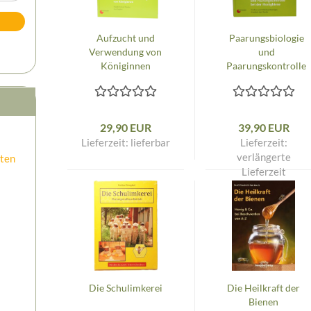
Aufzucht und
Paarungsbiologie
Verwendung von
und
Königinnen
Paarungskontrolle
bei der
Honigbiene
29,90 EUR
39,90 EUR
Lieferzeit:
lieferbar
Lieferzeit:
verlängerte
uten
Lieferzeit
Die Schulimkerei
Die Heilkraft der
Bienen