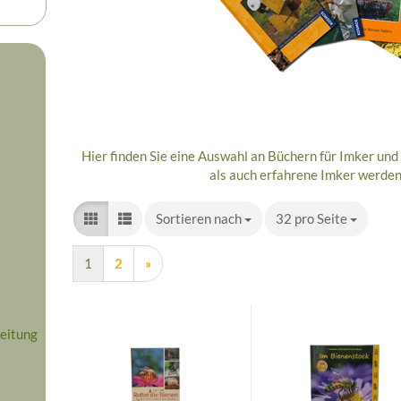
Hier finden Sie eine Auswahl an Büchern für Imker und
als auch erfahrene Imker werden 
Sortieren nach
Sortieren nach
32 pro Seite
pro Seite
1
2
»
eitung