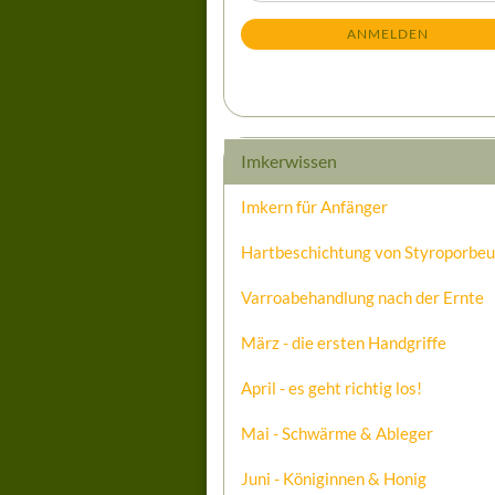
Mail
NEWSLETTER-
ANMELDEN
ANMELDUNG
Imkerwissen
Imkern für Anfänger
Hartbeschichtung von Styroporbe
Varroabehandlung nach der Ernte
März - die ersten Handgriffe
April - es geht richtig los!
Mai - Schwärme & Ableger
Juni - Königinnen & Honig