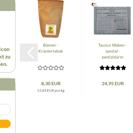
Bienen -
Taunus Waben -
 Icon
Kräutertabak
spezial -
kt zu
pestizidarm
(pestizidfrei)...
en.
8,30 EUR
24,95 EUR
13,83 EUR pro kg