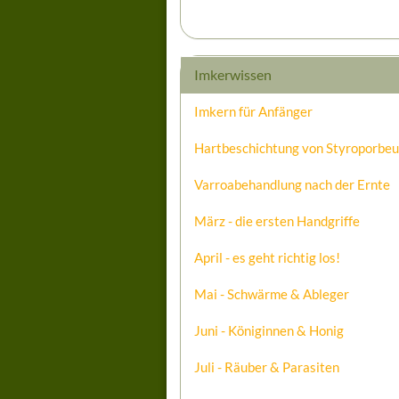
Imkerwissen
Imkern für Anfänger
Hartbeschichtung von Styroporbe
Varroabehandlung nach der Ernte
März - die ersten Handgriffe
April - es geht richtig los!
Mai - Schwärme & Ableger
Juni - Königinnen & Honig
Juli - Räuber & Parasiten