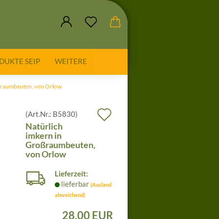
DUKTE SEIP
WEITERE
oßraumbeuten, von Orlow
Auf
(Art.Nr.:
B5830
)
Natürlich
den
imkern in
Großraumbeuten,
Merkzettel
von Orlow
Lieferzeit:
lieferbar
(Ausland
abweichend)
28,00 EUR