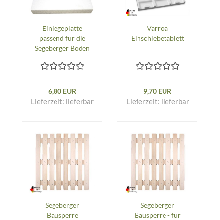
Einlegeplatte
Varroa
passend für die
Einschiebetablett
Segeberger Böden
mit Wandergitter
6,80 EUR
9,70 EUR
Lieferzeit:
lieferbar
Lieferzeit:
lieferbar
Segeberger
Segeberger
Bausperre
Bausperre - für