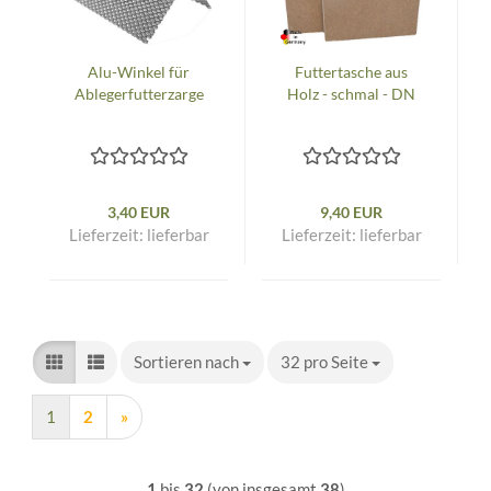
Alu-Winkel für
Futtertasche aus
Ablegerfutterzarge
Holz - schmal - DN
3,40 EUR
9,40 EUR
Lieferzeit:
lieferbar
Lieferzeit:
lieferbar
Sortieren nach
Sortieren nach
32 pro Seite
pro Seite
1
2
»
1
bis
32
(von insgesamt
38
)