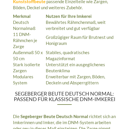
Kunststoffbeute
passende Einzelteile wie Zargen,
Böden, Deckel und weiteres Zubehör.
Merkmal
Nutzen für Ihre Imkerei
Deutsch
Bewährtes Rähmchenmaß, weit
Normalmaß
verbreitet und gut verfügbar
11 DNM-
Großzügiger Raum für Brutnest und
Rähmchen je
Honigraum
Zarge
Außenmaß 50 x
Stabiles, quadratisches
50 cm
Magazinformat
Stark isolierte
Unterstützt ein ausgeglichenes
Zargen
Beutenklima
Modulares
Erweiterbar mit Zargen, Böden,
System
Deckeln und Absperrgittern
SEGEBERGER BEUTE DEUTSCH NORMAL:
PASSEND FÜR KLASSISCHE DNM-IMKEREI
Die
Segeberger Beute Deutsch Normal
richtet sich an
Imkerinnen und Imker, die im DNM-System arbeiten
oder neu in dieses Maß einsteigen. Die Zarge nimmt