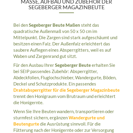
MASSE, AUFBAU UND ZUBEHÖR DER S
EGEBERGER MAGAZINBEUTE
Bei den
Segeberger Beute Maßen
steht das
quadratische Außenmaß von 50 x 50 cm im
Mittelpunkt. Die Zargen sind stark aufgeschäumt und
besitzen einen Falz. Der Außenfalz erleichtert das
saubere Auflegen eines Absperrgitters, weil es auf
Waben und Zargenrand gut sitzt.
Für den Ausbau Ihrer
Segeberger Beute
erhalten Sie
bei SEIP passendes Zubehör: Absperrgitter,
Abdeckfolien, Fluglochschieber, Wandergurte, Böden,
Deckel und Schutzprodukte. Ein passendes
Drahtabsperrgitter für die Segeberger Magazinbeute
trennt den Honigraum vom Brutraum und erleichtert
die Honigernte.
Wenn Sie Ihre Beuten wandern, transportieren oder
sturmfest sichern, ergänzen
Wandergurte und
Beutengurte
die Ausrüstung sinnvoll. Für die
Fütterung nach der Honigernte oder zur Versorgung