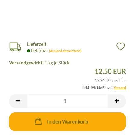
Lieferzeit:
Au
lieferbar
(Ausland abweichend)
de
Versandgewicht:
1
kg je Stück
Me
12,50 EUR
16,67 EUR pro Liter
inkl. 19% MwSt. zzgl.
Versand
In den Warenkorb