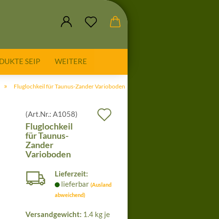
DUKTE SEIP
WEITERE
»
Fluglochkeil für Taunus-Zander Varioboden
Auf
(Art.Nr.:
A1058
)
Fluglochkeil
den
für Taunus-
Zander
Merkzettel
Varioboden
Lieferzeit:
lieferbar
(Ausland
abweichend)
Versandgewicht:
1.4
kg je