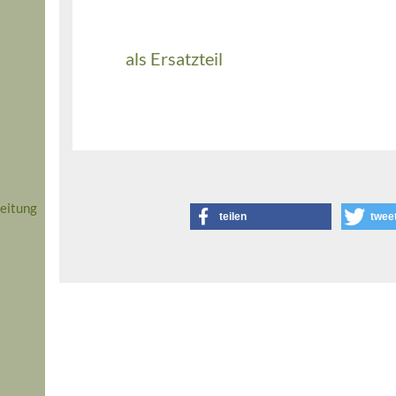
als Ersatzteil
eitung
teilen
twee