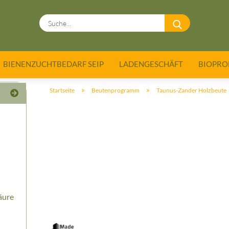
Suche...
BIENENZUCHTBEDARF SEIP
LADENGESCHÄFT
BIOPRO
»
»
Startseite
Beutenprogramm
Taunus-Zander Holzbeute
äure