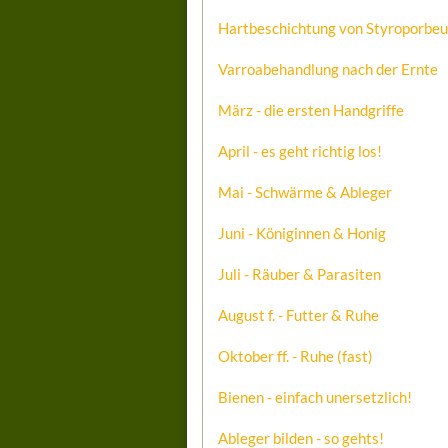
Hartbeschichtung von Styroporbe
Varroabehandlung nach der Ernte
März - die ersten Handgriffe
April - es geht richtig los!
Mai - Schwärme & Ableger
Juni - Königinnen & Honig
Juli - Räuber & Parasiten
August f. - Futter & Ruhe
Oktober ff. - Ruhe (fast)
Bienen - einfach unersetzlich!
Ableger bilden - so gehts!