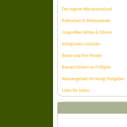
Der eigene Wachskreislauf
Rähmchen & Mittelwände
Jungvölker bilden & führen
Königinnen zusetzen
Biene und ihre Feinde
Bienen füttern im Frühjahr
Wassergehalt im Honig: Ratgeber
Links für Imker