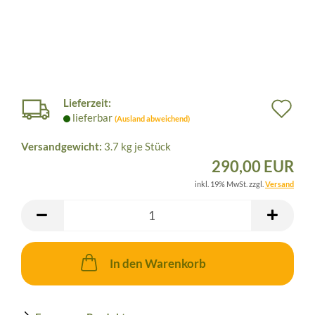
Lieferzeit:
Au
lieferbar
(Ausland abweichend)
de
Versandgewicht:
3.7
kg je Stück
Me
290,00 EUR
inkl. 19% MwSt. zzgl.
Versand
In den Warenkorb