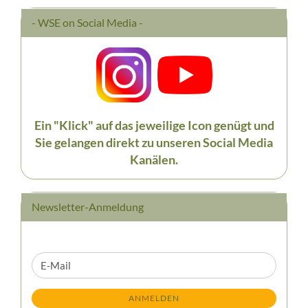
- WSE on Social Media -
Ein "Klick" auf das jeweilige Icon genügt und
Sie gelangen direkt zu unseren Social Media
Kanälen.
Newsletter-Anmeldung
WEITER
E-
ZUR
Mail
NEWSLETTER-
ANMELDEN
ANMELDUNG