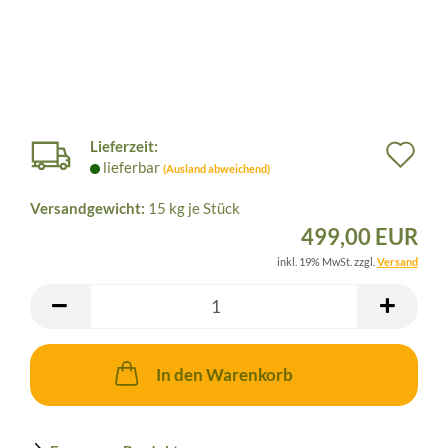
Lieferzeit:
Au
lieferbar
(Ausland abweichend)
de
Versandgewicht:
15
kg je Stück
Me
499,00 EUR
inkl. 19% MwSt. zzgl.
Versand
In den Warenkorb