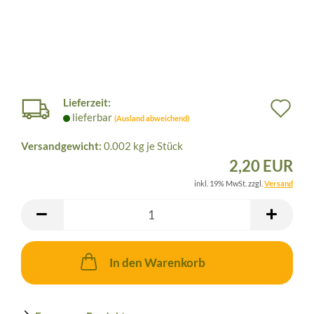
Lieferzeit:
Au
lieferbar
(Ausland abweichend)
de
Versandgewicht:
0.002
kg je Stück
Me
2,20 EUR
inkl. 19% MwSt. zzgl.
Versand
In den Warenkorb